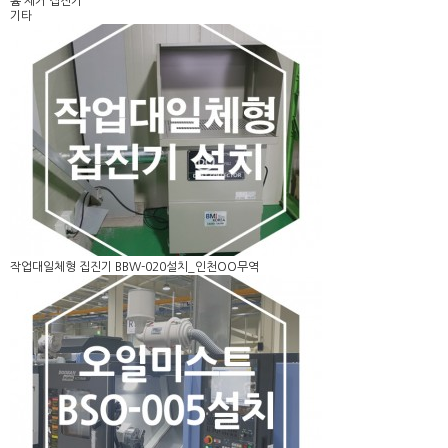
흄 제거 집진기
기타
작업대일체형 집진기 BBW-020설치_인천OO무역